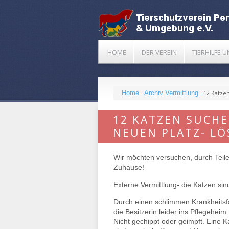
HOME
DER VEREIN
TIERHILFE 
Home
-
Archiv Vermittlung
-
12 Katze
12 KATZEN SUCH
NEUEN PLATZ- L
Wir möchten versuchen, durch Teile
Zuhause!
Externe Vermittlung- die Katzen si
Durch einen schlimmen Krankheits
die Besitzerin leider ins Pflegeheim m
Nicht gechippt oder geimpft. Eine K