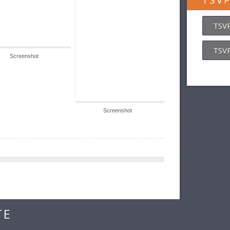
TSV
TSVP
TSVP
Screenshot
Screenshot
TE