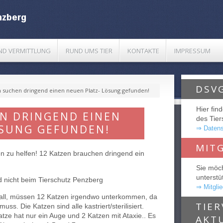
UND VERMITTLUNG
RUND UMS TIER
KONTAKTE
IMPRESSUM
DSV
n suchen dringend einen neuen Platz- Lösung gefunden!
Hier fin
EN DRINGEND EINEN
des Tie
ÖSUNG GEFUNDEN!
⇒ Datens
MIT
n zu helfen! 12 Katzen brauchen dringend ein
Sie möc
unterstü
nd nicht beim Tierschutz Penzberg
⇒ Mitgli
fall, müssen 12 Katzen irgendwo unterkommen, da
TIE
uss. Die Katzen sind alle kastriert/sterilisiert.
atze hat nur ein Auge und 2 Katzen mit Ataxie.. Es
AKT