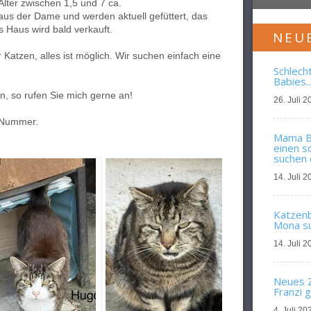
Alter zwischen 1,5 und 7 ca.
us der Dame und werden aktuell gefüttert, das
as Haus wird bald verkauft.
NEU
Katzen, alles ist möglich. Wir suchen einfach eine
Schlech
Babies
en, so rufen Sie mich gerne an!
26. Juli 2
 Nummer.
Mama Bl
einen s
suchen 
14. Juli 2
Katzenba
Mona su
14. Juli 2
Neues Z
Franzi 
4. Juli 20