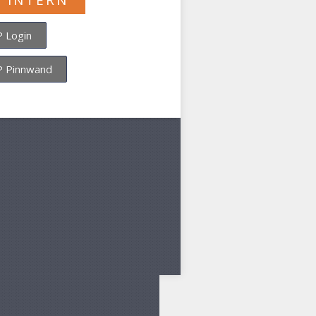
P INTERN
 Login
 Pinnwand