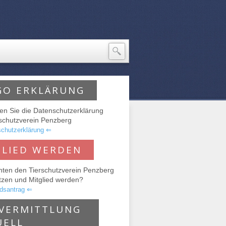
GO ERKLÄRUNG
den Sie die Datenschutzerklärung
rschutzverein Penzberg
chutzerklärung ⇐
GLIED WERDEN
hten den Tierschutzverein Penzberg
tzen und Mitglied werden?
edsantrag ⇐
RVERMITTLUNG
UELL