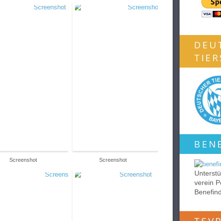
DEU
TIE
BEN
Screenshot
Screenshot
Unterstü
verein P
Benefin