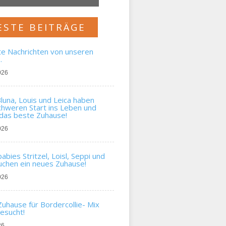
ESTE BEITRÄGE
te Nachrichten von unseren
…
026
una, Louis und Leica haben
chweren Start ins Leben und
das beste Zuhause!
026
bies Stritzel, Loisl, Seppi und
chen ein neues Zuhause!
026
uhause für Bordercollie- Mix
gesucht!
26