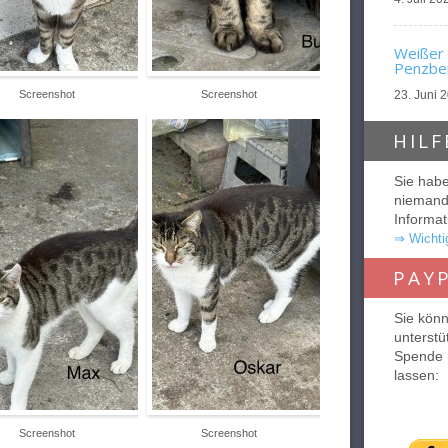
Weißer 
Penzber
Screenshot
Screenshot
23. Juni 
HILF
Sie habe
niemande
Informat
⇒ Wichtig
PAY
Sie könn
unterstü
Spende 
lassen:
Screenshot
Screenshot