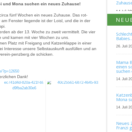
Zuhause
eppi und Mona suchen ein neues Zuhause!
14. Juli 2
circa fünf Wochen ein neues Zuhause. Das rot-
NEU
r am Fenster liegende ist der Loisl, und die in der
pi.
rden ab der 13. Woche zu zweit vermittelt. Die vier
Schlech
ne und kamen mit vier Wochen zu uns.
Babies
nen Platz mit Freigang und Katzenklappe in einer
26. Juli 2
ei Interesse unsere Selbstauskunft ausfüllen und an
verein-penzberg.de schicken.
Mama Bl
einen s
suchen 
de/?p=12650
herzlichen Dank!
14. Juli 2
Katzenba
Mona su
14. Juli 2
Neues Z
Franzi 