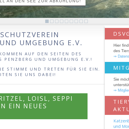
ELL AN DEN SEE ZUR ABKÜHLUNG!
SCHUTZVEREIN
DSV
 UND UMGEBUNG E.V.
Hier fin
des Tie
KOMMEN AUF DEN SEITEN DES
⇒ Datens
S PENZBERG UND UMGEBUNG E.V.!
MIT
NE STIMME UND TRETEN FÜR SIE EIN.
ITEN SIE UNS DABEI!
Sie möc
unterstü
⇒ Mitgli
ITZEL, LOISL, SEPPI
TIE
N EIN NEUES
AKT
Katzenba
und Mon