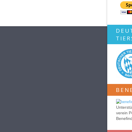
DEU
TIE
BEN
Unterstü
verein P
Benefin