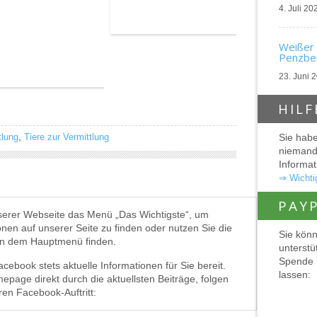
4. Juli 20
Weißer 
Penzber
23. Juni 
HILF
,
tlung
Tiere zur Vermittlung
Sie habe
niemande
Informat
⇒ Wichtig
PAY
serer Webseite das Menü „Das Wichtigste“, um
ionen auf unserer Seite zu finden oder nutzen Sie die
Sie könn
en dem Hauptmenü finden.
unterstü
Spende 
ebook stets aktuelle Informationen für Sie bereit.
lassen:
mepage direkt durch die aktuellsten Beiträge, folgen
en Facebook-Auftritt: