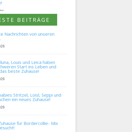
!
026
ESTE BEITRÄGE
te Nachrichten von unseren
…
026
una, Louis und Leica haben
chweren Start ins Leben und
das beste Zuhause!
026
bies Stritzel, Loisl, Seppi und
chen ein neues Zuhause!
026
uhause für Bordercollie- Mix
gesucht!