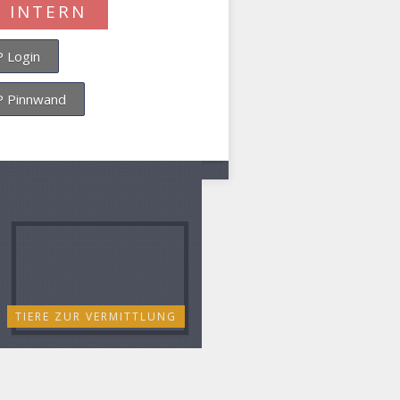
P INTERN
 Login
 Pinnwand
TIERE ZUR VERMITTLUNG
FLYER UND FORMULARE