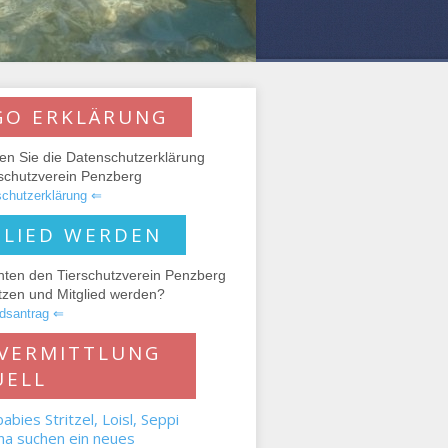
GO ERKLÄRUNG
den Sie die Datenschutzerklärung
rschutzverein Penzberg
chutzerklärung ⇐
GLIED WERDEN
hten den Tierschutzverein Penzberg
tzen und Mitglied werden?
edsantrag ⇐
RVERMITTLUNG
UELL
bies Stritzel, Loisl, Seppi
a suchen ein neues