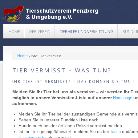
HOME
DER VEREIN
TIERHILFE UND VERMITTLUNG
RUND U
Home
-
Info: Tier vermisst
TIER VERMISST – WAS TUN?
IHR TIER IST VERMISST? – DAS KÖNNEN SIE TUN !
Melden Sie Ihr Tier bei uns als vermisst – wir werden Ihr Tie
möglich in unsere Vermissten-Liste auf unserer
un
Homepage
aufnehmen.
Melden Sie Ihr Tier bei der zuständigen Gemeinde als vermis
Sehen Sie in unserer Fundtier-Liste nach
Hunde auch bei der örtlichen Polizei vermisst melden
Ist Ihr Tier gechipt/tätowiert, melden Sie es bei
und/od
Tasso
als vermisst
Haustierregister