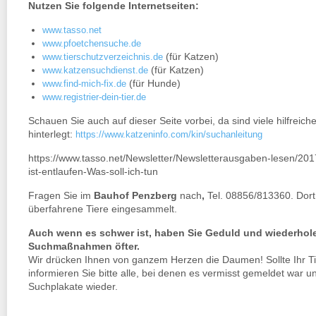
Nutzen Sie folgende Internetseiten:
www.tasso.net
www.pfoetchensuche.de
(für Katzen)
www.tierschutzverzeichnis.de
(für Katzen)
www.katzensuchdienst.de
(für Hunde)
www.find-mich-fix.de
www.registrier-dein-tier.de
Schauen Sie auch auf dieser Seite vorbei, da sind viele hilfreic
hinterlegt:
https://www.katzeninfo.com/kin/suchanleitung
https://www.tasso.net/Newsletter/Newsletterausgaben-lesen/201
ist-entlaufen-Was-soll-ich-tun
Fragen Sie im
Bauhof Penzberg
nach
,
Tel. 08856/813360. Dort
überfahrene Tiere eingesammelt.
Auch wenn es schwer ist, haben Sie Geduld und wiederhole
Suchmaßnahmen öfter.
Wir drücken Ihnen von ganzem Herzen die Daumen! Sollte Ihr T
informieren Sie bitte alle, bei denen es vermisst gemeldet war u
Suchplakate wieder.