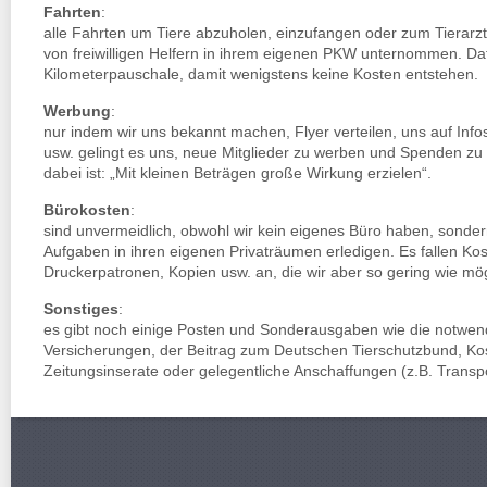
Fahrten
:
alle Fahrten um Tiere abzuholen, einzufangen oder zum Tierarz
von freiwilligen Helfern in ihrem eigenen PKW unternommen. Daf
Kilometerpauschale, damit wenigstens keine Kosten entstehen.
Werbung
:
nur indem wir uns bekannt machen, Flyer verteilen, uns auf Inf
usw. gelingt es uns, neue Mitglieder zu werben und Spenden zu 
dabei ist: „Mit kleinen Beträgen große Wirkung erzielen“.
Bürokosten
:
sind unvermeidlich, obwohl wir kein eigenes Büro haben, sondern
Aufgaben in ihren eigenen Privaträumen erledigen. Es fallen Kost
Druckerpatronen, Kopien usw. an, die wir aber so gering wie mög
Sonstiges
:
es gibt noch einige Posten und Sonderausgaben wie die notwen
Versicherungen, der Beitrag zum Deutschen Tierschutzbund, Kos
Zeitungsinserate oder gelegentliche Anschaffungen (z.B. Transp