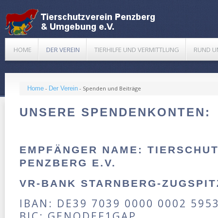
HOME
DER VEREIN
TIERHILFE UND VERMITTLUNG
RUND U
Home
-
Der Verein
-
Spenden und Beiträge
UNSERE SPENDENKONTEN:
EMPFÄNGER NAME:
TIERSCHU
PENZBERG E.V.
VR-BANK STARNBERG-ZUGSPIT
IBAN: DE39 7039 0000 0002 595
BIC: GENODEF1GAP