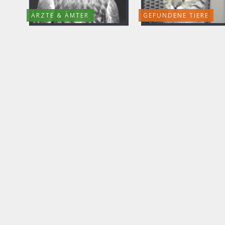
ÄRZTE & ÄMTER
GEFUNDENE TIERE