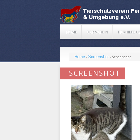
HOME
DER VEREIN
TIERHILFE 
Home
-
Screenshot
-
Screenshot
SCREENSHOT