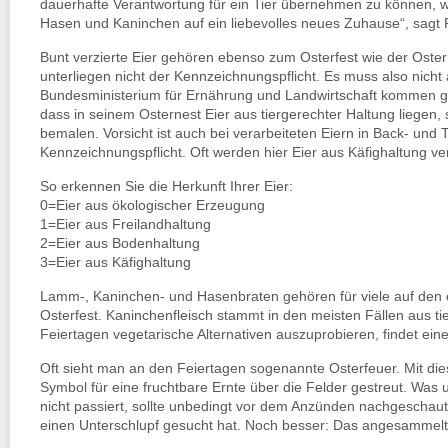
dauerhafte Verantwortung für ein Tier übernehmen zu können, wa
Hasen und Kaninchen auf ein liebevolles neues Zuhause“, sagt P
Bunt verzierte Eier gehören ebenso zum Osterfest wie der Oste
unterliegen nicht der Kennzeichnungspflicht. Es muss also nic
Bundesministerium für Ernährung und Landwirtschaft kommen g
dass in seinem Osternest Eier aus tiergerechter Haltung liegen, 
bemalen. Vorsicht ist auch bei verarbeiteten Eiern in Back- und 
Kennzeichnungspflicht. Oft werden hier Eier aus Käfighaltung v
So erkennen Sie die Herkunft Ihrer Eier:
0=Eier aus ökologischer Erzeugung
1=Eier aus Freilandhaltung
2=Eier aus Bodenhaltung
3=Eier aus Käfighaltung
Lamm-, Kaninchen- und Hasenbraten gehören für viele auf den ös
Osterfest. Kaninchenfleisch stammt in den meisten Fällen aus t
Feiertagen vegetarische Alternativen auszuprobieren, findet eine
Oft sieht man an den Feiertagen sogenannte Osterfeuer. Mit di
Symbol für eine fruchtbare Ernte über die Felder gestreut. Was 
nicht passiert, sollte unbedingt vor dem Anzünden nachgeschaut w
einen Unterschlupf gesucht hat. Noch besser: Das angesammelte