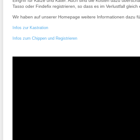
Eingriff für Katze und Kater. Auch sind die Kosten dazu übersch
Tasso oder Findefix registrieren, so dass es im Verlustfall glei
Wir haben auf unserer Homepage weitere Informationen dazu für S
Infos zur Kastration
Infos zum Chippen und Registrieren