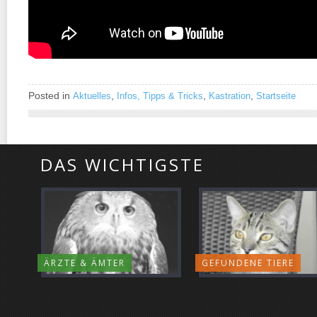
Posted in
,
,
,
Aktuelles
Infos, Tipps & Tricks
Kastration
Startseite
DAS WICHTIGSTE
ÄRZTE & ÄMTER
GEFUNDENE TIERE