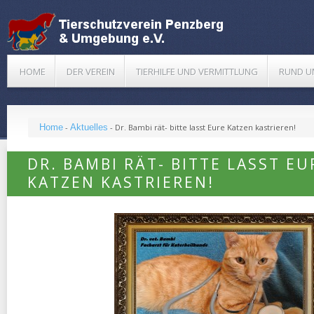
HOME
DER VEREIN
TIERHILFE UND VERMITTLUNG
RUND U
Home
-
Aktuelles
-
Dr. Bambi rät- bitte lasst Eure Katzen kastrieren!
DR. BAMBI RÄT- BITTE LASST EU
KATZEN KASTRIEREN!