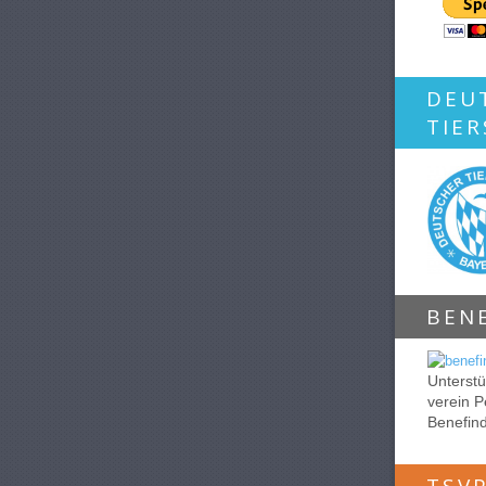
DEU
TIE
BEN
Unterstü
verein P
Benefin