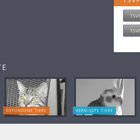
TSV
TSVP
TSVP
TE
GEFUNDENE TIERE
VERMISSTE TIERE