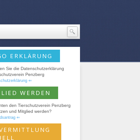
GO ERKLÄRUNG
den Sie die Datenschutzerklärung
rschutzverein Penzberg
chutzerklärung ⇐
GLIED WERDEN
hten den Tierschutzverein Penzberg
tzen und Mitglied werden?
edsantrag ⇐
RVERMITTLUNG
UELL