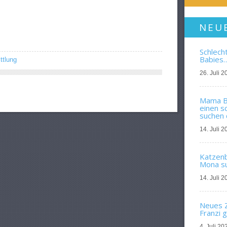
NEU
Schlech
Babies
ttlung
26. Juli 2
Mama Bl
einen s
suchen 
14. Juli 2
Katzenba
Mona su
14. Juli 2
Neues Z
Franzi 
4. Juli 20