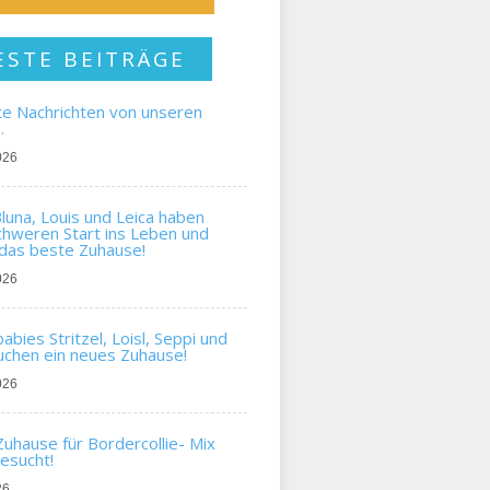
ESTE BEITRÄGE
te Nachrichten von unseren
…
026
una, Louis und Leica haben
chweren Start ins Leben und
das beste Zuhause!
026
bies Stritzel, Loisl, Seppi und
chen ein neues Zuhause!
026
uhause für Bordercollie- Mix
gesucht!
26