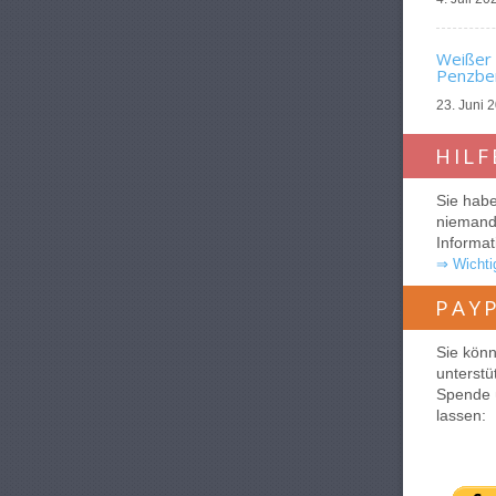
Weißer 
Penzber
23. Juni 
HILF
Sie habe
niemande
Informat
⇒ Wichtig
PAY
Sie könn
unterstü
Spende 
lassen: