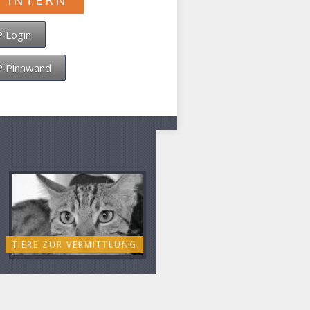
P INTERN
 Login
 Pinnwand
TIERE ZUR VERMITTLUNG
FLYER UND FORMULARE