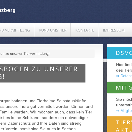
UND VERMITTLUNG
RUND UMS TIER
KONTAKTE
IMPRESSUM
DSV
en zu unserer Tiervermittlung!
Hier fin
SBOGEN ZU UNSERER
des Tie
G!
⇒ Datens
MIT
Sie möc
tzorganisationen und Tierheime Selbstauskünfte
unterstü
ass unsere Tiere gut vermittelt werden können und
⇒ Mitgli
 Familie werden. Wir möchten auch, dass kein Tier
 ist es keine Schikane, sondern ein notwendiger
TIE
 dem Datenschutz und Ihre Daten sind streng
AKT
ner Verein, somit sind Sie auch in Sachen