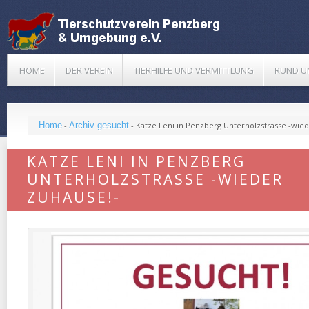
HOME
DER VEREIN
TIERHILFE UND VERMITTLUNG
RUND U
Home
-
Archiv gesucht
-
Katze Leni in Penzberg Unterholzstrasse -wie
KATZE LENI IN PENZBERG
UNTERHOLZSTRASSE -WIEDER
ZUHAUSE!-