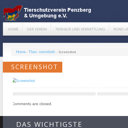
HOME
DER VEREIN
TIERHILFE UND VERMITTLUNG
RUND U
Home
-
Theo -vermittelt-
-
Screenshot
SCREENSHOT
Comments are closed.
DAS WICHTIGSTE