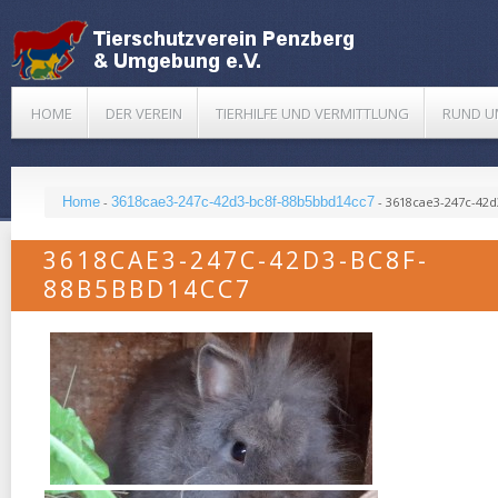
HOME
DER VEREIN
TIERHILFE UND VERMITTLUNG
RUND U
Home
-
3618cae3-247c-42d3-bc8f-88b5bbd14cc7
-
3618cae3-247c-42d
3618CAE3-247C-42D3-BC8F-
88B5BBD14CC7