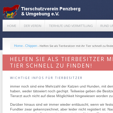
HOME
DER VEREIN
TIERHILFE UND VERMITTLUNG
RUND U
Home
-
Chippen
-
Helfen Sie als Tierbesitzer mit ihr Tier schnell zu find
HELFEN SIE ALS TIERBESITZER M
TIER SCHNELL ZU FINDEN!
WICHTIGE INFOS FÜR TIERBESITZER
immer noch sind eine Mehrzahl der Katzen und Hunden, mit den
haben, weder tätowiert noch gechipt. Teilweise geben die Besitz
Tierarzt auch nicht auf diese Möglichkeit hingewiesen worden zu
Darüber hinaus sind wir immer wieder enttäuscht, wenn wir festst
Fundtier zwar gekennzeichnet, aber leider nicht registiert ist. 