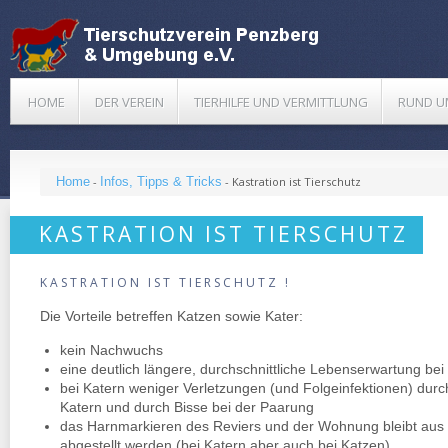
HOME
DER VEREIN
TIERHILFE UND VERMITTLUNG
RUND U
Home
-
Infos, Tipps & Tricks
-
Kastration ist Tierschutz
KASTRATION IST TIERSCHUTZ
KASTRATION IST TIERSCHUTZ !
Die Vorteile betreffen Katzen sowie Kater:
kein Nachwuchs
eine deutlich längere, durchschnittliche Lebenserwartung be
bei Katern weniger Verletzungen (und Folgeinfektionen) dur
Katern und durch Bisse bei der Paarung
das Harnmarkieren des Reviers und der Wohnung bleibt aus
abgestellt werden (bei Katern aber auch bei Katzen)