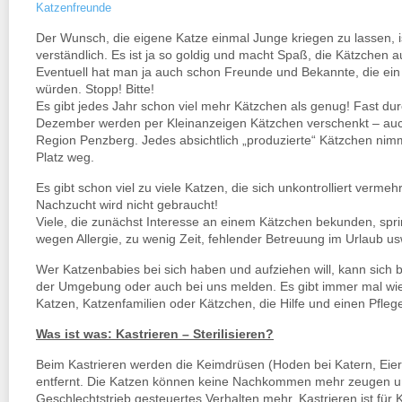
Katzenfreunde
Der Wunsch, die eigene Katze einmal Junge kriegen zu lassen, i
verständlich. Es ist ja so goldig und macht Spaß, die Kätzchen
Eventuell hat man ja auch schon Freunde und Bekannte, die e
würden. Stopp! Bitte!
Es gibt jedes Jahr schon viel mehr Kätzchen als genug! Fast du
Dezember werden per Kleinanzeigen Kätzchen verschenkt – auch
Region Penzberg. Jedes absichtlich „produzierte“ Kätzchen nimm
Platz weg.
Es gibt schon viel zu viele Katzen, die sich unkontrolliert vermeh
Nachzucht wird nicht gebraucht!
Viele, die zunächst Interesse an einem Kätzchen bekunden, spr
wegen Allergie, zu wenig Zeit, fehlender Betreuung im Urlaub us
Wer Katzenbabies bei sich haben und aufziehen will, kann sich 
der Umgebung oder auch bei uns melden. Es gibt immer mal wie
Katzen, Katzenfamilien oder Kätzchen, die Hilfe und einen Pfleg
Was ist was: Kastrieren – Sterilisieren?
Beim Kastrieren werden die Keimdrüsen (Hoden bei Katern, Eier
entfernt. Die Katzen können keine Nachkommen mehr zeugen u
Geschlechtstrieb gesteuertes Verhalten mehr. Kastrieren ist für 