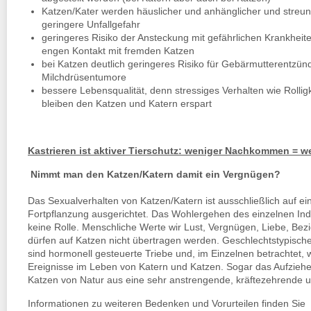
Katzen/Kater werden häuslicher und anhänglicher und streu
geringere Unfallgefahr
geringeres Risiko der Ansteckung mit gefährlichen Krankheit
engen Kontakt mit fremden Katzen
bei Katzen deutlich geringeres Risiko für Gebärmutterentzü
Milchdrüsentumore
bessere Lebensqualität, denn stressiges Verhalten wie Rolli
bleiben den Katzen und Katern erspart
Kastrieren ist aktiver Tierschutz: weniger Nachkommen = w
Nimmt man den Katzen/Katern damit ein Vergnügen?
Das Sexualverhalten von Katzen/Katern ist ausschließlich auf ein
Fortpflanzung ausgerichtet. Das Wohlergehen des einzelnen Ind
keine Rolle. Menschliche Werte wir Lust, Vergnügen, Liebe, Bez
dürfen auf Katzen nicht übertragen werden. Geschlechtstypisch
sind hormonell gesteuerte Triebe und, im Einzelnen betrachtet
Ereignisse im Leben von Katern und Katzen. Sogar das Aufziehe
Katzen von Natur aus eine sehr anstrengende, kräftezehrende un
Informationen zu weiteren Bedenken und Vorurteilen finden Si