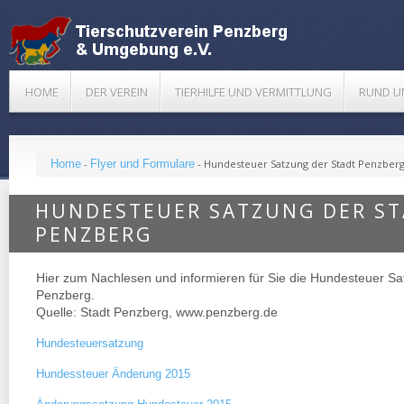
HOME
DER VEREIN
TIERHILFE UND VERMITTLUNG
RUND U
Home
-
Flyer und Formulare
-
Hundesteuer Satzung der Stadt Penzber
HUNDESTEUER SATZUNG DER S
PENZBERG
Hier zum Nachlesen und informieren für Sie die Hundesteuer Sa
Penzberg.
Quelle: Stadt Penzberg, www.penzberg.de
Hundesteuersatzung
Hundessteuer Änderung 2015