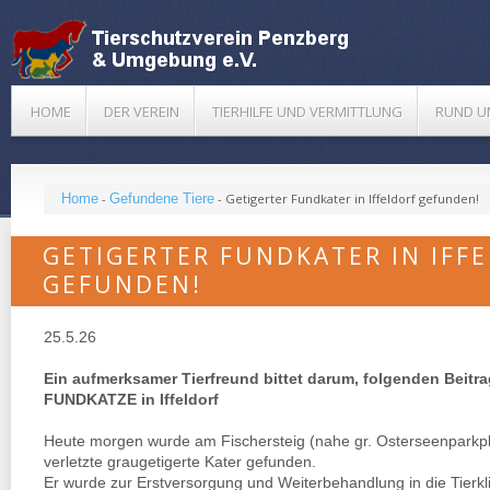
HOME
DER VEREIN
TIERHILFE UND VERMITTLUNG
RUND U
Home
-
Gefundene Tiere
-
Getigerter Fundkater in Iffeldorf gefunden!
GETIGERTER FUNDKATER IN IFF
GEFUNDEN!
25.5.26
Ein aufmerksamer Tierfreund bittet darum, folgenden Beitrag
FUNDKATZE in Iffeldorf
Heute morgen wurde am Fischersteig (nahe gr. Osterseenparkplatz
verletzte graugetigerte Kater gefunden.
Er wurde zur Erstversorgung und Weiterbehandlung in die Tierkl