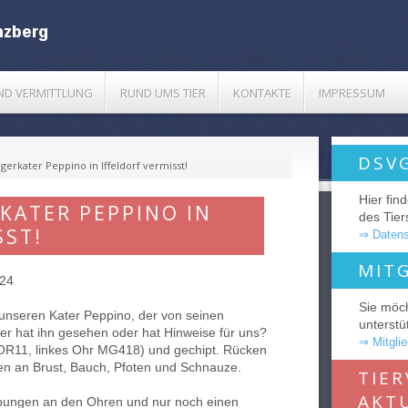
UND VERMITTLUNG
RUND UMS TIER
KONTAKTE
IMPRESSUM
DSV
gerkater Peppino in Iffeldorf vermisst!
Hier fin
ATER PEPPINO IN I
des Tie
ST!
⇒ Datens
MIT
.24
Sie möc
 unseren Kater Peppino, der von seinen
unterstü
er hat ihn gesehen oder hat Hinweise für uns?
⇒ Mitgli
 WOR11, linkes Ohr MG418) und gechipt. Rücken
en an Brust, Bauch, Pfoten und Schnauze.
TIE
AKT
bungen an den Ohren und nur noch einen