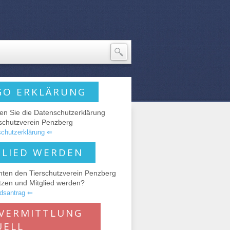
GO ERKLÄRUNG
den Sie die Datenschutzerklärung
rschutzverein Penzberg
chutzerklärung ⇐
GLIED WERDEN
hten den Tierschutzverein Penzberg
tzen und Mitglied werden?
edsantrag ⇐
RVERMITTLUNG
UELL