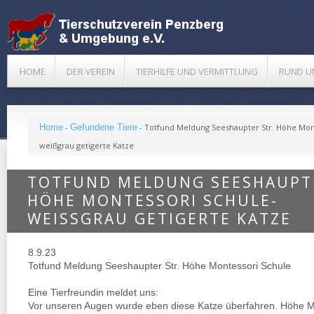
HOME
DER VEREIN
TIERHILFE UND VERMITTLUNG
RUND U
Home
-
Gefundene Tiere
-
Totfund Meldung Seeshaupter Str. Höhe Mon
weißgrau getigerte Katze
TOTFUND MELDUNG SEESHAUPTE
HÖHE MONTESSORI SCHULE-
WEISSGRAU GETIGERTE KATZE
8.9.23
Totfund Meldung Seeshaupter Str. Höhe Montessori Schule
Eine Tierfreundin meldet uns:
Vor unseren Augen wurde eben diese Katze überfahren. Höhe M