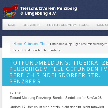
HOME
DER VEREIN
TIERHILFE UND VERMITTLUNG
RUND U
Home
-
Gefundene Tiere
-
Totfundmeldung: Tigerkatze mit plüschigem 
Bereich Sindelsdorfer Str. Penzberg
TOTFUNDMELDUNG: TIGERKATZE
PLÜSCHIGEM FELL GEFUNDEN I
BEREICH SINDELSDORFER STR.
PENZBERG
17.1.28
Totfund Meldung Penzberg, Bereich Sindelsdorfer Straße 28
Update 17 Uhr: es ist eine Kätzin, nicht gechipt, nicht tätowiert.