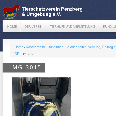
HOME
DER VEREIN
TIERHILFE UND VERMITTLUNG
RUND U
Home
-
Kastrieren bei Hündinnen - ja oder nein? -Achtung, Beitrag e
OP-
-
IMG_3015
IMG_3015